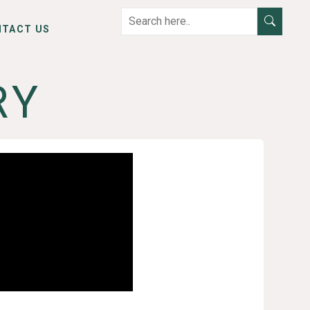
NTACT US
RY